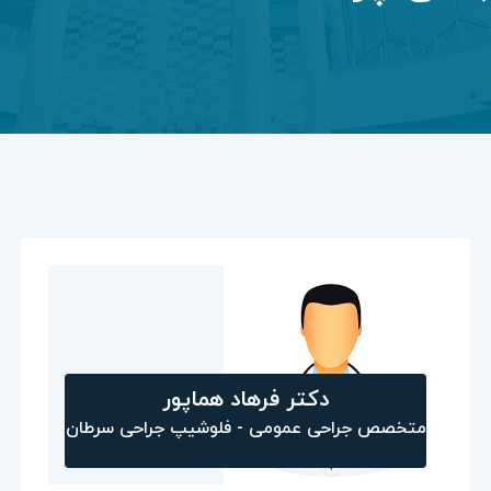
دکتر فرهاد هماپور
متخصص جراحی عمومی - فلوشیپ جراحی سرطان