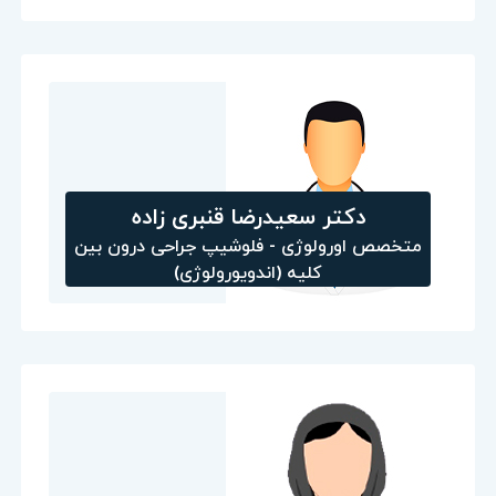
دکتر سعيدرضا قنبری زاده
متخصص اورولوژی - فلوشيپ جراحی درون بين
كليه (اندويورولوژی)