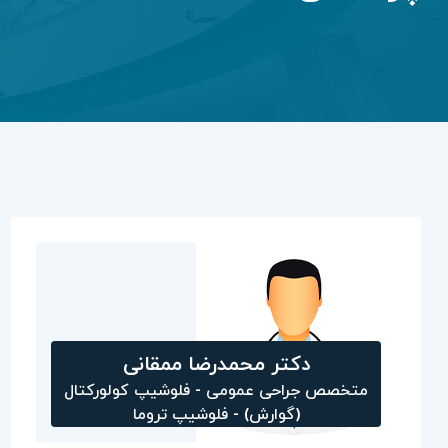
دکتر محمدرضا ممقانی
متخصص جراحی عمومی - فلوشیپ کولورکتال
(گوارش) - فلوشیپ تروما