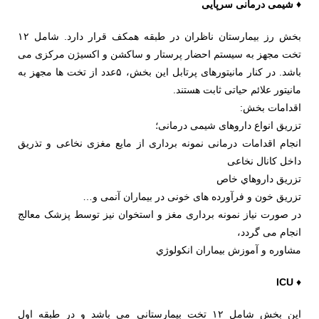
♦ شیمی درمانی سرپایی
بخش رز بیمارستان ناظران در طبقه همکف قرار دارد. شامل ۱۲
تخت مجهز به سیستم احضار پرستار و ساکشن و اکسیژن مرکزی می
باشد. در کنار مانیتورهای پرتابل این بخش، ۵عدد از تخت ها مجهز به
مانیتور علائم حیاتی ثابت هستند.
اقدامات بخش:
تزریق انواع داروهای شیمی درمانی؛
انجام اقدامات درمانی نمونه برداری از مایع مغزی نخاعی و تذریق
داخل کانال نخاعی
تزريق داروهاي خاص
تزریق خون و فرآورده های خونی در بیماران آنمی و…
در صورت نیاز نمونه برداری مغز و استخوان نیز توسط پزشک معالج
انجام می گردد،
مشاوره و آموزش بيماران انكولوژي
ICU
♦
این بخش شامل ۱۲ تخت بیمارستانی می باشد و در طبقه اول