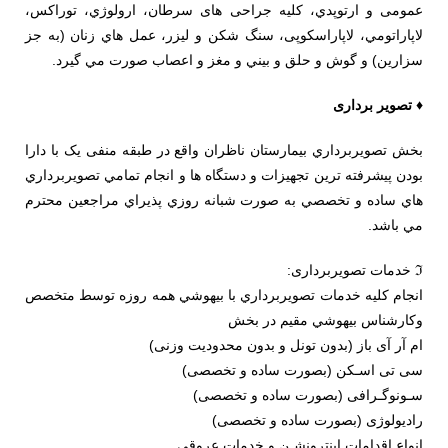
عمومی و ارتوپدي، کلیه جراحی های سرطان، ارولوژي، توراكس،
لاپاراتومي، لاپاراسكوپی، سنگ شكن و ليزر، عمل هاي زنان (به جز
سزارین) و گوش و حلق و بيني و مغز و اعصاب صورت مي گيرد.
♦ تصویر برداری
بخش تصويربرداري بيمارستان ناظران واقع در طبقه منفی یک با دارا
بودن پيشرفته ترين تجهيزات و دستگاه ها و انجام تمامي تصويربرداري
هاي ساده و تخصصي به صورت شبانه روزي پذيراي مراجعين محترم
مي باشد.
ℑ خدمات تصویربرداری:
انجام كليه خدمات تصويربرداري با بيهوشي همه روزه توسط متخصص
وكارشناس بيهوشي مقيم در بخش
ام آر آی باز (بدون تونل و بدون محدودیت وزنی)
سی تی اسـکن (بصورت ساده و تخصصی)
سـونوگـرافی (بصورت ساده و تخصصی)
رادیولوژی (بصورت ساده و تخصصی)
انواع اقدامات اینترونشـن و خدمات عروقی