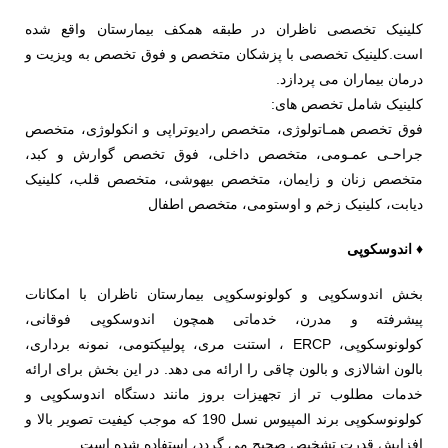
کلینیک تخصصی ناظران در طبقه همکف بیمارستان واقع شده
است.کلینیک تخصصی با پزشکان متخصص و فوق تخصص به ویزیت و
درمان بیماران می پردازد.
کلینیک شامل تخصص های:
فوق تخصص همـاتولوژی، متخصص رادیوتراپی و انکولوژی، متخصص
جراحـی عمـومی، متخصص داخلی، فوق تخصص گوارش و کبد،
متخصص زنان و زایمان، متخصص بیهوشی، متخصص قلب، کلینیک
دیابت، کلینیک زخم و اوستومی، متخصص اطفال
♦ اندوسکوپی
بخش اندوسکوپی و کولونوسکوپی بیمارستان ناظران با امکانات
پیشرفته و مدرن، خدماتی همچون اندوسکوپی فوقانی،
کولونوسکوپی، ERCP ، استنت مری، پولیپکتومی، نمونه برداری،
بالون اشالازی و بالون چاقی را ارائه می دهد. در این بخش برای ارائه
خدمات مطلوب تر از تجهیزات بروز مانند دستگاه اندوسکوپی و
کولونوسکوپی برند المپیوس نسل 190 که موجب کیفیت تصویر بالا و
افزایش قدرت تشخیص صحیح می گردد، استفاده شده است.