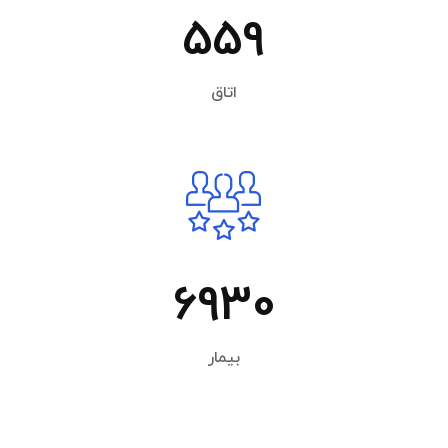
559
اتاق
6930
بیمار