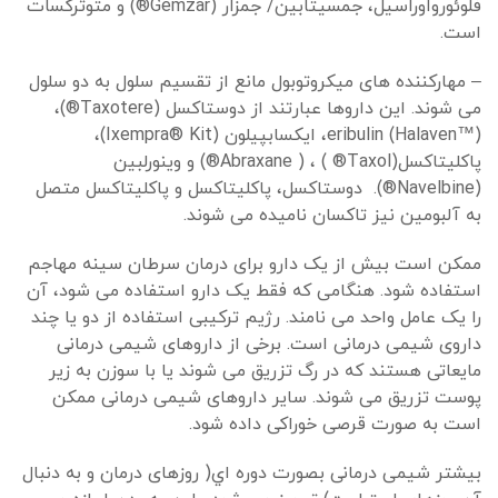
فلوئورواوراسیل، جمسیتابین/ جمزار (Gemzar®) و متوترکسات
است.
– مهارکننده های میکروتوبول مانع از تقسیم سلول به دو سلول
می شوند. این داروها عبارتند از دوستاکسل (Taxotere®)،
eribulin (Halaven™)، ایکسابپیلون (Ixempra® Kit)،
پاکلیتاکسل(Taxol® ) ، ( Abraxane®) و وینورلبین
(Navelbine®). دوستاکسل، پاکلیتاکسل و پاکلیتاکسل متصل
به آلبومین نیز تاکسان نامیده می شوند.
ممکن است بیش از یک دارو برای درمان سرطان سینه مهاجم
استفاده شود. هنگامی که فقط یک دارو استفاده می شود، آن
را یک عامل واحد می نامند. رژیم ترکیبی استفاده از دو یا چند
داروی شیمی درمانی است. برخی از داروهای شیمی درمانی
مایعاتی هستند که در رگ تزریق می شوند یا با سوزن به زیر
پوست تزریق می شوند. سایر داروهای شیمی درمانی ممکن
است به صورت قرصی خوراکی داده شود.
بیشتر شیمی درمانی بصورت دوره اي( روزهای درمان و به دنبال