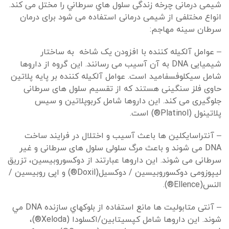
شیمی درمانی چرخه زندگی سلول هاي سرطاني را مختل می کند.
انواع مختلفی از شیمی درمانی استفاده می شود برای درمان
سرطان سینه مهاجم:
– عوامل آلکیله کننده با افزودن یک شاخه به ساختار
شیمیایی DNA به آن آسیب می رسانند
.
این گروه از داروها
شامل سیکلوفسفامید است. عوامل آلکیله کننده بر پایه پلاتین
حاوی فلز سنگینی هستند که از تقسیم سلول های سرطانی
جلوگیری می کند. این داروها شامل کربوپلاتین و سیس
پلاتینول (Platinol®) است.
– آنتراسایکلین ها باعث آسیب و اختلال در فرايند ساخت
DNA می شوند و باعث مرگ سلولی سلول های سرطانی و غیر
سرطانی می شوند. این داروها عبارتند از دوکسوروبیسین، تزریق
لیپوزومی دوکسوروبیسین / دوكسيل(Doxil®) و اپی روبیسین /
النس(Ellence®).
– آنتی متابولیت ها مانع استفاده از بلوكهاي سازنده DNA مي
شوند. این داروها شامل کپسیتابین/اكسلودا (Xeloda®)،