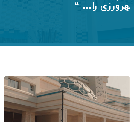
هرورزی را… “