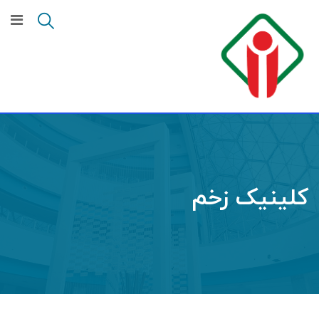
کلینیک زخم