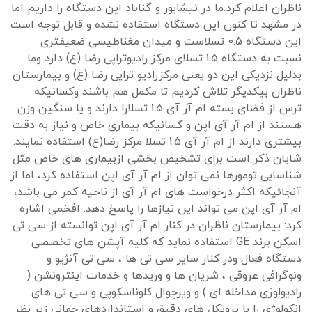
ناظران اعلام کرد:ما در نیشابور و گناباد این دستگاه را داریم اما
در مشهد تا کنون این دستگاه استفاده نشده و قابل توجه است
این دستگاه 0.5 تسلاست و میدان مغناطیسی ضعیفتری
نسبت به دستگاه 1.5 تسلای مرکز رادیوتراپی رضا (ع) دارد وما
بدلیل نزدیکی این دو یعنی مرکزرادیو تراپی رضا (ع) و بیمارستان
ناظران بیکدیگر تلاش کردیم تا مکمل هم باشند وکسانیکه
ترس از فضای بسته ام آر آی 1.5 تسلارا دارند و یا سنگین وزن
هستند از ام آر آی اپن و کسانیکه بیماری خاص و نیاز به دقت
بیشتری دارند از ام آر آی 1.5 تسلا مرکز رضا(ع) استفاده نمایند.
شایان ذکر است برای تشخیص بخشی ازبیماری های خاص مثل
شناسایی تومورها نمی توان از ام آر آی اپن استفاده کرد، اما از
آنجائیکه اکثر درخواست های ام آر آی از ناحیه کمر می باشد،
ام آر آی اپن می تواند این نیازها را پاسخ دهد. افخمی اشاره
کرد: بیمارستان ناظران در کنار ام آر آی اپن توانسته از سی تی
اسکن برند GE استفاده نماید که کلیه آپشن های تخصصی
دستگاه فعال ودر کنار سایر سی تی ها ، سی تی آنژیو و
ونوگرافی عروقی ، شریان ها و وریدها و خدمات اینترونشن (
رادیولوژی مداخله ای ) و ویرچوال کلوناسکوپی و سی تی های
انکولوژی را با پروتکل های دقیق و استانداردهای جهانی زیر نظر