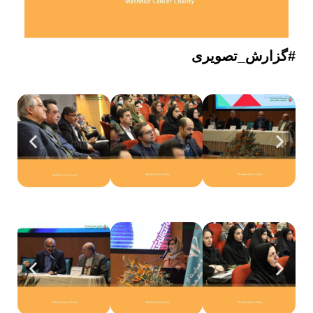
#گزارش_تصویری