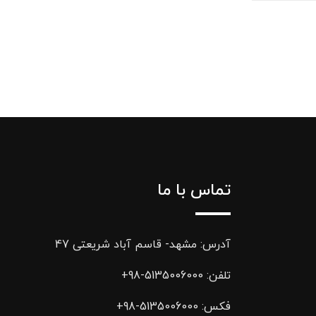
تماس با ما
آدرس: مشهد- قاسم آباد شریعتی 47
تلفن:
5135006000-98+
فکس:
5135006000-98+