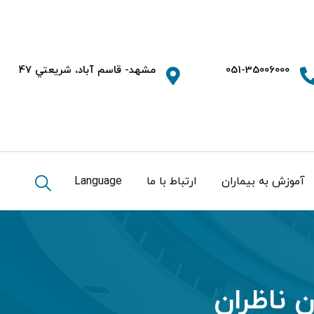
051-35006000
مشهد- قاسم آباد، شريعتي 47
آموزش به بیماران
ارتباط با ما
Language
 ناظران