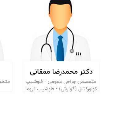
ممقانی
دکتر فرهاد هماپور
دک
 - فلوشیپ
متخصص جراحی عمومی - فلوشیپ
لوشیپ تروما
جراحی سرطان