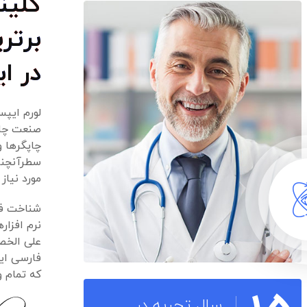
کلین
برتر
در ای
لورم ایپس
صنعت چاپ
چاپگرها و
سطرآنچنان
مورد نیاز
شناخت فرا
نرم افزار
علی الخص
فارسی ای
که تمام 
سال تجربه در